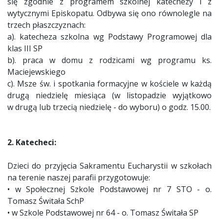
się zgodnie z programem szkolnej katechezy i z
wytycznymi Episkopatu. Odbywa się ono równolegle na
trzech płaszczyznach:
a). katecheza szkolna wg Podstawy Programowej dla
klas III SP
b). praca w domu z rodzicami wg programu ks.
Maciejewskiego
c). Msze św. i spotkania formacyjne w kościele w każdą
drugą niedzielę miesiąca (w listopadzie wyjątkowo
w drugą lub trzecią niedzielę - do wyboru) o godz. 15.00.
2. Katecheci:
Dzieci do przyjęcia Sakramentu Eucharystii w szkołach
na terenie naszej parafii przygotowuje:
• w Społecznej Szkole Podstawowej nr 7 STO - o.
Tomasz Świtała SchP
• w Szkole Podstawowej nr 64 - o. Tomasz Świtała SP