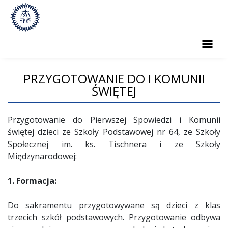
PARAFIA
PRZYGOTOWANIE DO I KOMUNII
ŚWIĘTEJ
GRUPY PARAFIALNE
KANCELARIA
Przygotowanie do Pierwszej Spowiedzi i Komunii
świętej dzieci ze Szkoły Podstawowej nr 64, ze Szkoły
GALERIA
Społecznej im. ks. Tischnera i ze Szkoły
Międzynarodowej:
KONTAKT
STANDARDY OCHRONY MAŁOLETNICH
1. Formacja:
STANDARDY - WERSJA SKRÓCONA
Do sakramentu przygotowywane są dzieci z klas
trzecich szkół podstawowych. Przygotowanie odbywa