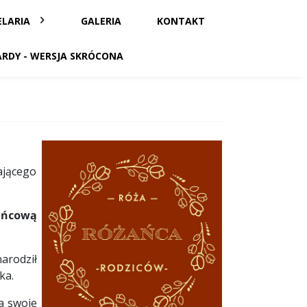
LARIA
GALERIA
KONTAKT
RDY - WERSJA SKRÓCONA
ającego
ańcową
narodził
ka.
a swoje