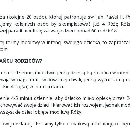
olejne 20 osób), której patronuje św. Jan Paweł II. P
kujemy kolejnych osób by skompletować już 4 Różę Ró
zej parafii modli się za swoje dzieci ponad 60 rodziców.
ej formy modlitwy w intencji swojego dziecka, to zaprasz
.com
ŻAŃCU RODZICÓW?
codziennej modlitwie jedną dziesiątką różańca w intencji 
wiają w ciągu dnia, w dowolnej chwili, jedną wyznaczoną 
kie 4 części) w intencji dzieci.
e 4-5 minut dziennie, aby dziecko miało opiekę przez 24 
ychowywać swoje dzieci i kierować ich rozwojem, jednak mod
 wszystkie dzieci objęte modlitwą Róży.
j deklaracji. Prosimy tylko o mailową informację o chęci 