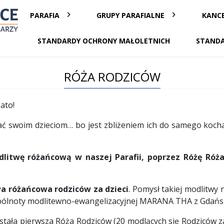
PARAFIA
GRUPY PARAFIALNE
KANCE
STANDARDY OCHRONY MAŁOLETNICH
STANDA
RÓŻA RODZICÓW
ato!
swoim dzieciom… bo jest zbliżeniem ich do samego koch
twę różańcową w naszej Parafii, poprzez Różę Róż
a różańcowa rodziców za dzieci
. Pomysł takiej modlitwy 
i wspólnoty modlitewno-ewangelizacyjnej MARANA THA z Gdańs
tała pierwsza Róża Rodziców (20 modlących się Rodziców z