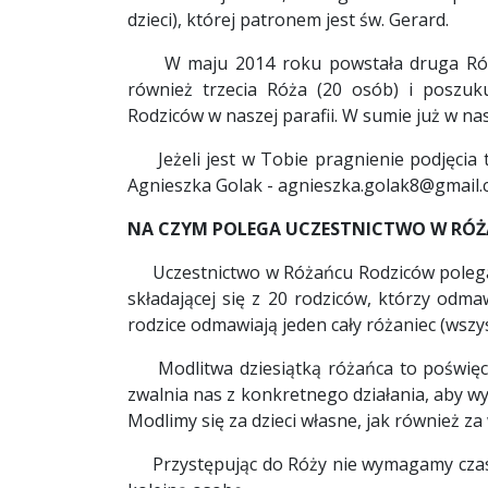
dzieci), której patronem jest św. Gerard.
W maju 2014 roku powstała druga Róża (k
również trzecia Róża (20 osób) i poszu
Rodziców w naszej parafii. W sumie już w nas
Jeżeli jest w Tobie pragnienie podjęcia t
Agnieszka Golak - agnieszka.golak8@gmail
NA CZYM POLEGA UCZESTNICTWO W RÓ
Uczestnictwo w Różańcu Rodziców polega na 
składającej się z 20 rodziców, którzy odma
rodzice odmawiają jeden cały różaniec (wszyst
Modlitwa dziesiątką różańca to poświęceni
zwalnia nas z konkretnego działania, aby w
Modlimy się za dzieci własne, jak również za
Przystępując do Róży nie wymagamy czasowe